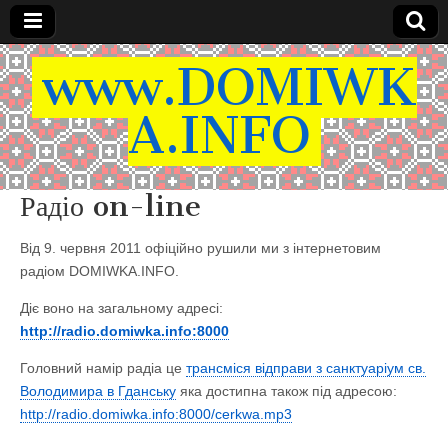
www.DOMIWK
A.INFO
Радіо on-line
Від 9. червня 2011 офіційно рушили ми з інтернетовим
радіом DOMIWKA.INFO.
Діє воно на загальному адрeсі:
http://radio.domiwka.info:8000
Головний намір радіа це
трансміся відправи з санктуаріум св.
Володимира в Гданську
яка достипна також під адресою:
http://radio.domiwka.info:8000/cerkwa.mp3