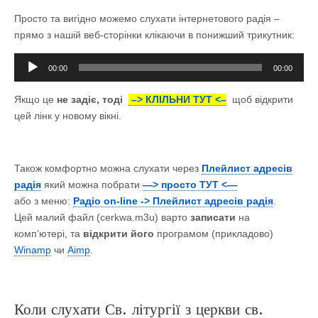
Просто та вигідно можемо слухати інтернетового радія –
прямо з нашій веб-сторінки клікаючи в понижший
трикутник
:
Аудіопрогравач
00:00
00:00
Якщо це
не задіє, тоді
–> КЛІЛЬНИ ТУТ <–
щоб відкрити
цей лінк у новому вікні.
Також комфортно можна слухати через
Плейлист адресів
радія
який можна побрати
—> просто TУТ <—
або з меню:
Радіо on-line -> Плейлист адресів радія
.
Цей
малий
файл
(cerkwa.m3u) варто
записати
на
комп’ютері, та
відкрити його
програмом (прикладово)
Winamp
чи
Aimp
.
Коли слухати Св. літургії з церкви св.