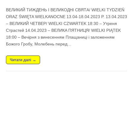
ВЕЛИКИЙ ТИЖДЕНЬ I ВЕЛИКОДНI СВЯТА/ WIELKI TYDZIEŃ
ORAZ ŚWIĘTA WIELKANOCNE 13.04-18.04.2023 P. 13.04.2023
– ВЕЛИКИЙ ЧЕТВЕР/ WIELKI CZWARTEK 18:30 – Утреня
Cтрастей 14.04.2023 – ВЕЛИКA ПЯТНИЦЯ/ WIELKI PIĄTEK
18:00 – Вечірня з винесенням Плащаниці i заложенням
Божого Гробу, Молебень перед…
Читати далі →