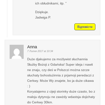
ich obłudnikami, itp. ”
Dziękuje.
Jadwiga P.
Відповісти
Anna
7 Липня 2017 at 10:34
Duże djakujemo za możlywist słuchannia
Służby Bożoji z Gdańska! Super ideja i nawit
ne znaju, czy deś w Polszczi można szcze
słuchaty bohoslużinnia z prjamoji peredaczi z
Cerkwy. Może Wy znajete, bo ja duże cikawa
: )
Koryatajemo z cijeji storinky duże czasto, bo z
maloju dytynoju ne zawżdy wdastsja dojichaty
do Cerkwy 30km.