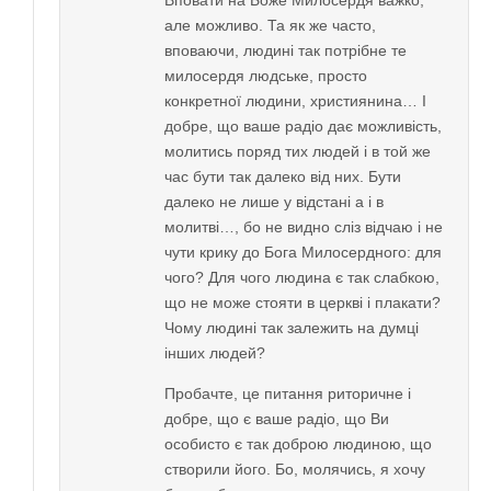
Вповати на Боже Милосердя важко,
але можливо. Та як же часто,
вповаючи, людині так потрібне те
милосердя людське, просто
конкретної людини, християнина… І
добре, що ваше радіо дає можливість,
молитись поряд тих людей і в той же
час бути так далеко від них. Бути
далеко не лише у відстані а і в
молитві…, бо не видно сліз відчаю і не
чути крику до Бога Милосердного: для
чого? Для чого людина є так слабкою,
що не може стояти в церкві і плакати?
Чому людині так залежить на думці
інших людей?
Пробачте, це питання риторичне і
добре, що є ваше радіо, що Ви
особисто є так доброю людиною, що
створили його. Бо, молячись, я хочу