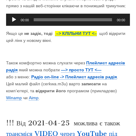
прямо з нашій веб-сторінки клікаючи в понижший
трикутник
:
Аудіопрогравач
00:00
00:00
Якщо це
не задіє, тоді
–> КЛІЛЬНИ ТУТ <–
щоб відкрити
цей лінк у новому вікні.
Також комфортно можна слухати через
Плейлист адресів
радія
який можна побрати
—> просто TУТ <—
або з меню:
Радіо on-line -> Плейлист адресів радія
.
Цей
малий
файл
(cerkwa.m3u) варто
записати
на
комп’ютері, та
відкрити його
програмом (прикладово)
Winamp
чи
Aimp
.
!!! Від 2021-04-25 можлива є також
трансміся VIDEO через YouTube під