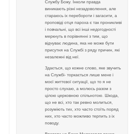
Службу Божу. Інколи правда
виникають різні незадоволення, але
стараюсь іх перебороти і загасити, a
проповіді отця пароха є так проникливі
і повчальні, що всі інші недогодності
меркнуть в порівнянні з тим, що
відчуває людина, яка не може бути
присутня на Службі з ряду причин, які
незалежні від неї.
Здається, що кожне слово, яке звучить
на Службі- торкається лише мене і
моєї життєвої ситуації, що то я не
просто слухаю, а молюсь разом з
цілою церковною спільнотою. Шкода,
що не всі, хто так ревно молиться,
розуміють тих, хто часто стоїть поряд
них, хто часто можливо терпить з іх
поводу.