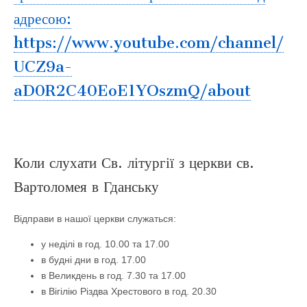
адресою:
https://www.youtube.com/channel/
UCZ9a-
aD0R2C40EoE1YOszmQ/about
Коли слухати Св. літургії з церкви св.
Вартоломея в Гданську
Відправи в нашої церкви служаться:
у неділі в год. 10.00 та 17.00
в будні дни в год. 17.00
в Великдень в год. 7.30 та 17.00
в Вігілію Різдва Хрестового в год. 20.30