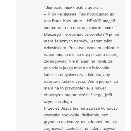
“Відносно інших осіб в церкві…
– Я би не зважав. Таж приходимо до і
для Бога. Крім ціого – НЕМАЄ людей
ідеалних та не нам оцінювати інших.”-
Dlaczego nie oceniać człowieka? A ja nie
mam żelaznych nerwów, jestem tylko
człowiekiem. Poza tym czasem delikatne
napomnienia nic nie dają i trzeba ostrzej
zareagować. Nie miałam na myśli, że
posiadam jakąś moc do oświecania
ludzkich umysłów czy zdolność, aby
naprawić ludzkie życie. Wiem jednak, że
mam na to przyzwolenie, a nawet
obowiązek napomnieć bliźniego, jeśli
czyni coś złego.
Przecież Jezus też nie zawsze tłumaczył
wszystko spokojnie, delikatnie, bez
grymasu na twarzy, ale zdarzało mu się
zagniewać, zezłościć na ludzi, nazywał