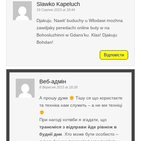
Slawko Kapeluch
19 Серпня 2015 at 18:44
Djakuju. Nawit’ buduchy u Wlodawi mozhna
zawdjaky peredachi online buty w na
Bohosluzhinni w Gdans’ku. Klas! Djakuju
Bohdan!
Відповісти
Веб-адмін
8 Вересня 2015 at 18:28
А прошу дуже
Тішу ся що користаєте
та техніка нам служить – а не ми техніці
При нагоді хотівби я згадати, що
трансміся з відправи йде рівнож в
буднії дни
. Хто може бути особисто –