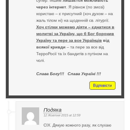
супер. Іншим
лишаєтся можливість
через інтернет
. Я рівнож (по змозі)
користаю – є присутний (хоч духом – на
жаль тілом ні) на щоденній св. літургії.
Хоч стілки можемо діяти – єднатися в
молитві за Україну, що б Бог боронив
Україну та пере за все Українців
від
всякої кривди
– та пере за все від
ТерроРосії та їх бандитів з путіном на
чолі.
Слава Богу!!! Слава Україні !!!
Відповісти
Подяка
12 Жовтня 2015 at 12:59
CIX. Дякую кожного разу, як слухаю