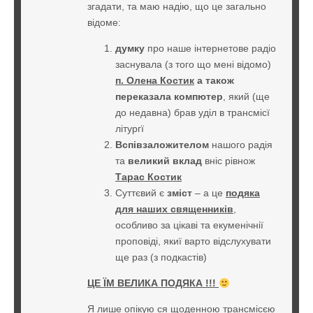
згадати, та маю надію, що це загально
відоме:
думку
про наше інтернетове радіо
заснувала (з того що мені відомо)
п. Олена Костик
а також
переказала компютер
, який (ще
до недавна) брав уділ в трансмісї
літургї
Вспівзаложителом
нашого радія
та
великий вклад
вніс рівнож
Тарас Костик
Суттєвий є
зміст
– а це
подяка
для наших священників
,
особливо за цікаві та екуменічнії
проповіді, якиї варто відслухувати
ще раз (з подкастів)
ЦЕ ЇМ ВЕЛИКА ПОДЯКА !!!
Я лише опікую ся щоденною трансмісєю