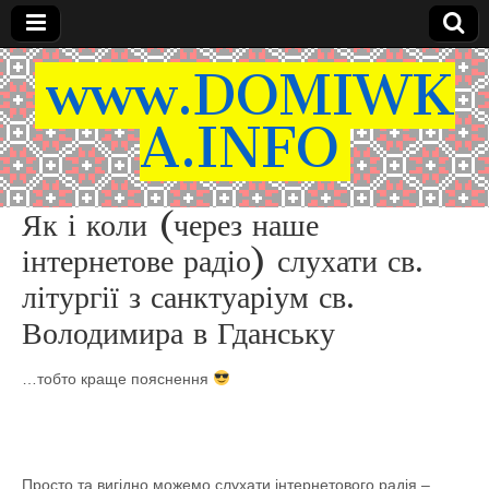
www.DOMIWK
A.INFO
Як і коли (через наше
інтернетове радіо) слухати св.
літургії з санктуаріум св.
Володимира в Гданську
…тобто краще пояснення
Просто та вигідно можемо слухати інтернетового радія –