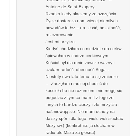
Antoine de Saint-Exupery.
Rzadko kiedy płaczemy ze szczęścia.
Życie dostarcza nam więcej niemiłych
powodów to łez – np. złość, bezsilność,
rozczarowanie.
Jest mi przykro.
Kiedyś chodziłam co niedziele do cerkwi,
śpiewałam w chórze cerkiewnym.
Kościół był dla mnie zawsze wazny i
czułąm radość, obecność Boga. .
Niestety dwa lata temu to się zmieniło.
… Zaczęłam rzadziej chodzić do
kościoła bo nie rozumiem i nie mogę się
pogodzić z tym co mam. I z tego że
innych to bardzo cieszy i żle mi życza i
naśmiewają sie. Nie mam ochoty na
dalszy spór i dla tego- wielu woli słuchać
Mszy św.( (konkretnie: ja słucham w
radiu-ale Msza za głośna)