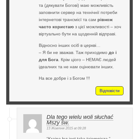
та (дякувати Богові) маю можливість
заповнити сервер на технічнії потреби
інтернетові трансмісї та сам
рівнож
часто користаю
з цієї можливості – хоч
віртуально бути на щоденній відправі.
Відносно інших осіб в церкві…
– Я би не зважав. Таж приходимо
до і
для Бога
. Крім ціого – НЕМАЄ людей
ідеалних та не нам оцінювати інших.
На все добре і з Богом !!!
Відповісти
Dla tego wielu woli słuchać
Mszy św.
13 Жовтня 2015 at 09:28
“Kraina łez jest taka tajemnicza.” –