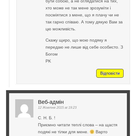
бути собою, а не оглядатися на тих,
хто може не так мене зрозуміти і
посміятися з мене, що я плачу чи не
так гарно співаю. А тому дякую Вам за
цю можливість.
Скажу щиро, що мою подяку я
передаю не лише від себе особисто. З
Богом
PK
Відповісти
Веб-адмін
12 Жовтня 2015 at 19:23
С. Н. Б. !
Приємно читати теплі слова – на щастя
подякі не тілки для мене.
Варто