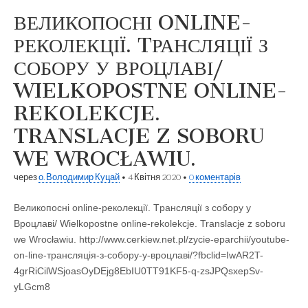
ВЕЛИКОПОСНІ ONLINE-
РЕКОЛЕКЦІЇ. TРАНСЛЯЦІЇ З
СОБОРУ У ВРОЦЛАВІ/
WIELKOPOSTNE ONLINE-
REKOLEKCJE.
TRANSLACJE Z SOBORU
WE WROCŁAWIU.
через
о. Володимир Куцай
•
4 Квітня 2020
•
0 коментарів
Великопосні online-реколекції. Tрансляції з собору у
Вроцлаві/ Wielkopostne online-rekolekcje. Translacje z soboru
we Wrocławiu. http://www.cerkiew.net.pl/zycie-eparchii/youtube-
on-line-трансляція-з-собору-у-вроцлаві/?fbclid=IwAR2T-
4grRiCilWSjoasOyDEjg8EbIU0TT91KF5-q-zsJPQsxepSv-
yLGcm8