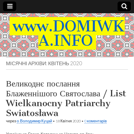
www.DOMIWK
A.INFO
МІСЯЧНІ АРХІВИ:
КВІТЕНЬ 2020
Великоднє послання
Блаженнішого Святослава / List
Wielkanocny Patriarchy
Swiatosława
через
о. Володимир Куцай
•
18 Квітня 2020
•
0 коментарів