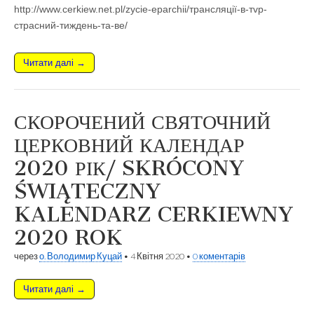
http://www.cerkiew.net.pl/zycie-eparchii/трансляції-в-тvp-
страсний-тиждень-та-ве/
Читати далі →
СКОРОЧЕНИЙ СВЯТОЧНИЙ
ЦЕРКОВНИЙ КАЛЕНДАР
2020 РІК/ SKRÓCONY
ŚWIĄTECZNY
KALENDARZ CERKIEWNY
2020 ROK
через
о. Володимир Куцай
•
4 Квітня 2020
•
0 коментарів
Читати далі →