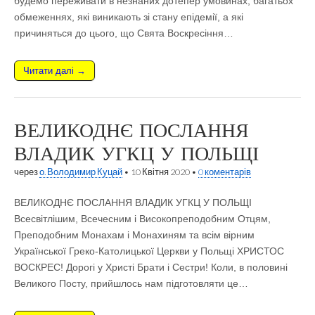
будемо переживати в незнаних дотепер умовинах, багатьох
обмеженнях, які виникають зі стану епідемії, а які
причиняться до цього, що Свята Воскресіння…
Читати далі →
ВЕЛИКОДНЄ ПОСЛАННЯ
ВЛАДИК УГКЦ У ПОЛЬЩІ
через
о. Володимир Куцай
•
10 Квітня 2020
•
0 коментарів
ВЕЛИКОДНЄ ПОСЛАННЯ ВЛАДИК УГКЦ У ПОЛЬЩІ
Всесвітлішим, Всечесним і Високопреподобним Отцям,
Преподобним Монахам і Монахиням та всім вірним
Української Греко-Католицької Церкви у Польщі ХРИСТОС
ВОСКРЕС! Дорогі у Христі Брати i Сестри! Коли, в половині
Великого Посту, прийшлось нам підготовляти це…