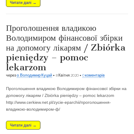
Читати далі →
Проголошення владикою
Володимиром фінансової збірки
на допомогу лікарям / Zbiórka
pieniędzy – pomoc
lekarzom
через
о. Володимир Куцай
•
8 Квітня 2020
•
0 коментарів
Проголошення владикою Володимиром фінансової збірки на
допомогу лікарям / Zbiórka pieniędzy – pomoc lekarzom
http://www.cerkiew.net.pl/zycie-eparchii/проголошення-
владикою-володимиром-ф/
Читати далі →