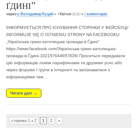
ҐДИНІ”
через
о. Володимир Куцай
•
4 Квітня 2020
•
0 коментарів
ІНФОРМУЄТЬСЯ ПРО ІСНУВАННЯ СТОРІНКИ У ФЕЙСБУЦІ/
INFORMUJE SIĘ O ISTNIENIU STRONY NA FACEBOOKU:
„Українська греко-католицька громада в Ґдині”
https://www.facebook.com/Українська-греко-католицька-
громада-в-Ґдині-102197644697839/ Проситься передавати
цію інформацію поміж парафіянами та друзями усно або
через форуми / групи в Інтернеті та запізнаватися з
інформаціями там…
Читати далі →
сторінка 1 з 2
1
2
»