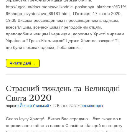
Українська Греко-Католицька Церква on-line:
http://ugcc.ua/documents/velikodnie_poslannya_blazhenn%D1%
96shogo_svyatoslava_89181.html П’ятниця, 17 квітня 2020,
19:35 Високопреосвященним і преосвященним владикам,
всесвітлішим, всечеснішим і преподобним отцям,
преподобним ченцям і черницям, дорогим у Христі мирянам
Української Греко-Католицької Церкви Христос воскрес! Ті,
що були в оковах адових, Побачивши…
Читати далі →
Страсний тиждень та Великодні
Свята 2020
через
о. Йосиф Улицький
•
17 Квітня 2020
•
0 коментарів
Слава Ісусу Христу! Витаю Вас середчно. Вже входимо в
переживання таїнства нашого Спасіння. Час цей цього року