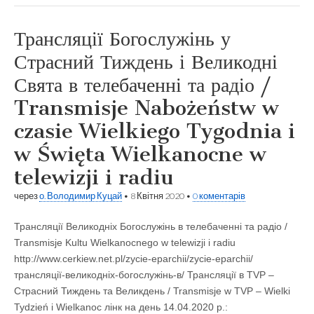
Трансляції Богослужінь у
Страсний Тиждень і Великодні
Свята в телебаченні та радіо /
Transmisje Nabożeństw w
czasie Wielkiego Tygodnia i
w Święta Wielkanocne w
telewizji i radiu
через
о. Володимир Куцай
•
8 Квітня 2020
•
0 коментарів
Трансляції Великодніх Богослужінь в телебаченні та радіо /
Transmisje Kultu Wielkanocnego w telewizji i radiu
http://www.cerkiew.net.pl/zycie-eparchii/zycie-eparchii/
трансляції-великодніх-богослужінь-в/ Трансляції в ТVP –
Страсний Тиждень та Великдень / Transmisje w TVP – Wielki
Tydzień i Wielkanoc лінк на день 14.04.2020 р.: