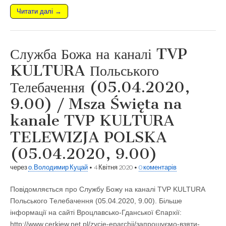
Читати далі →
Служба Божа на каналі TVP
KULTURA Польського
Телебачення (05.04.2020,
9.00) / Msza Święta na
kanale TVP KULTURA
TELEWIZJA POLSKA
(05.04.2020, 9.00)
через
о. Володимир Куцай
•
4 Квітня 2020
•
0 коментарів
Повідомляється про Службу Божу на каналі TVP KULTURA
Польського Телебачення (05.04.2020, 9.00). Більше
інформації на сайті Вроцлавсько-Гданської Єпархії:
http://www.cerkiew.net.pl/zycie-eparchii/запрошуємо-взяти-