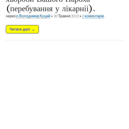
(перебування у лікарніі).
через
о. Володимир Куцай
•
20 Травня 2023
•
0 коментарів
Читати далі →